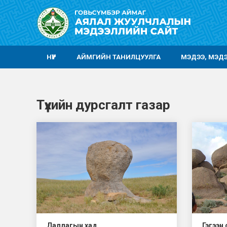
НҮҮР
АЙМГИЙН ТАНИЛЦУУЛГА
МЭДЭЭ, МЭД
Түүхийн дурсгалт газар
Даллагын хад
Гэгээн