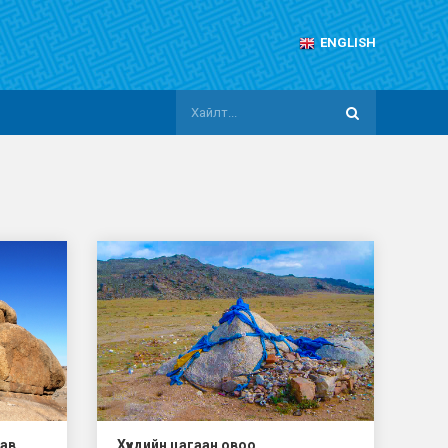
ENGLISH
рав
Хүүхдийн цагаан овоо