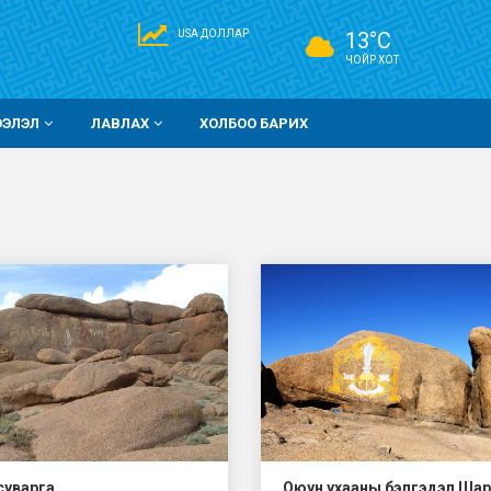
USA ДОЛЛАР
13°C
ЧОЙР ХОТ
ЭЭЛЭЛ
ЛАВЛАХ
ХОЛБОО БАРИХ
 суварга
Оюун ухааны бэлгэдэл Ша