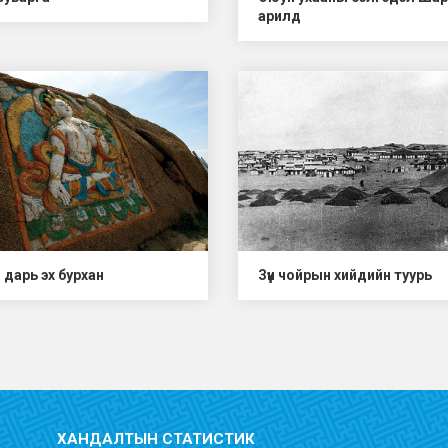
арилд
 дарь эх бурхан
Зүүн чойрын хийдийн туурь
ХАНДАЛТЫН СТАТИСТИК