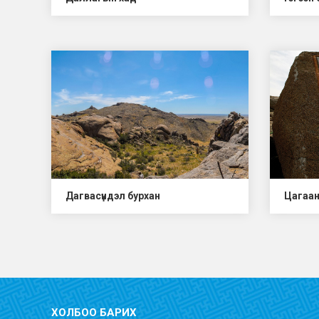
Дагвасүндэл бурхан
Цагаан
ХОЛБОО БАРИХ