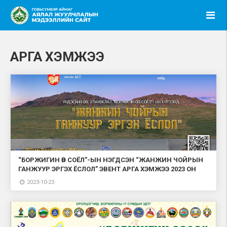
АРГА ХЭМЖЭЭ
“БОРЖИГИН ӨВ СОЁЛ”-ЫН НЭГДСЭН “ЖАНЖИН ЧОЙРЫН
ГАНЖУУР ЭРГЭХ ЁСЛОЛ” ЭВЕНТ АРГА ХЭМЖЭЭ 2023 ОН
2023-10-23