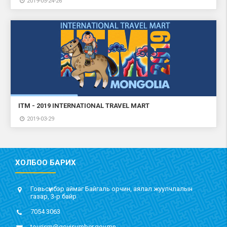
2019-05-24-26
ITM - 2019 INTERNATIONAL TRAVEL MART
2019-03-29
ХОЛБОО БАРИХ
Говьсүмбэр аймаг Байгаль орчин, аялал жуулчлалын
газар, 3-р байр
7054 3063
tourism@govisumber.gov.mn