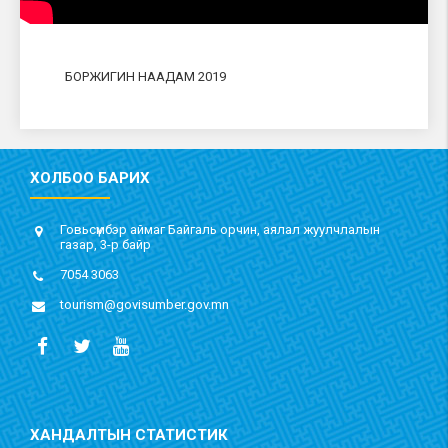
БОРЖИГИН НААДАМ 2019
ХОЛБОО БАРИХ
Говьсүмбэр аймаг Байгаль орчин, аялал жуулчлалын
газар, 3-р байр
7054 3063
tourism@govisumber.gov.mn
ХАНДАЛТЫН СТАТИСТИК