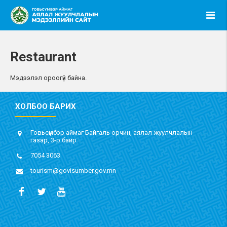
Restaurant
Мэдээлэл ороогүй байна.
ХОЛБОО БАРИХ
Говьсүмбэр аймаг Байгаль орчин, аялал жуулчлалын
газар, 3-р байр
7054 3063
tourism@govisumber.gov.mn