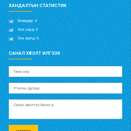
ХАНДАЛТЫН СТАТИСТИК
Өнөөдөр: 0
Энэ сард: 0
Энэ жилд: 0
САНАЛ ХҮСЭЛТ ИЛГЭЭХ